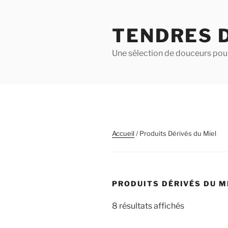
Aller
au
TENDRES 
contenu
principal
Une sélection de douceurs pour
Accueil
/ Produits Dérivés du Miel
PRODUITS DÉRIVÉS DU M
Trié
8 résultats affichés
du