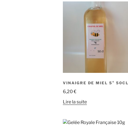
plus
récent
au
plus
ancien
VINAIGRE DE MIEL 5° 50C
6,20
€
Lire la suite