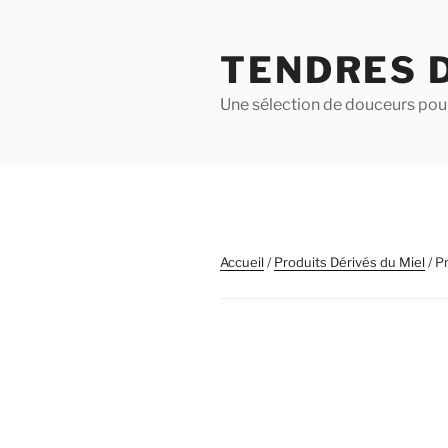
Aller
au
TENDRES 
contenu
principal
Une sélection de douceurs pour
Accueil
/
Produits Dérivés du Miel
/ P