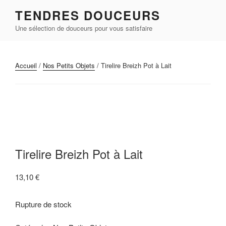
Aller
TENDRES DOUCEURS
au
Une sélection de douceurs pour vous satisfaire
contenu
principal
Accueil
/
Nos Petits Objets
/ Tirelire Breizh Pot à Lait
Tirelire Breizh Pot à Lait
13,10
€
Rupture de stock