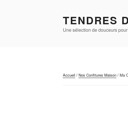
Aller
au
TENDRES 
contenu
principal
Une sélection de douceurs pour 
Accueil
/
Nos Confitures Maison
/ Ma C