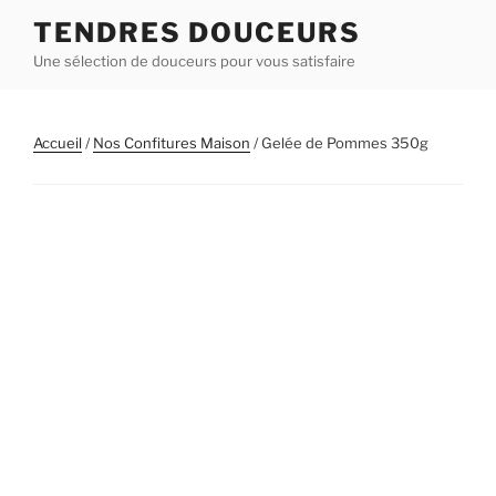
Aller
TENDRES DOUCEURS
au
Une sélection de douceurs pour vous satisfaire
contenu
principal
Accueil
/
Nos Confitures Maison
/ Gelée de Pommes 350g