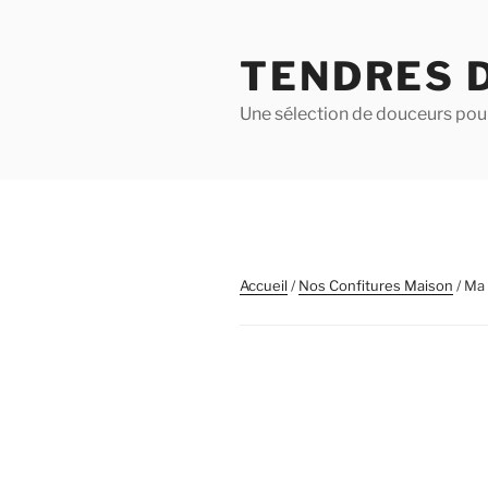
Aller
au
TENDRES 
contenu
principal
Une sélection de douceurs pour
Accueil
/
Nos Confitures Maison
/ Ma