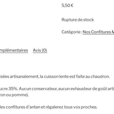
5,50
€
Rupture de stock
Catégorie :
Nos Confitures 
omplémentaires
Avis (0)
isées artisanalement, la cuisson lente est faite au chaudron.
 Sucre 35%. Aucun conservateur, aucun exhausteur de goût artif
itron ou pomme).
des confitures d’antan et régalerez tous vos proches.