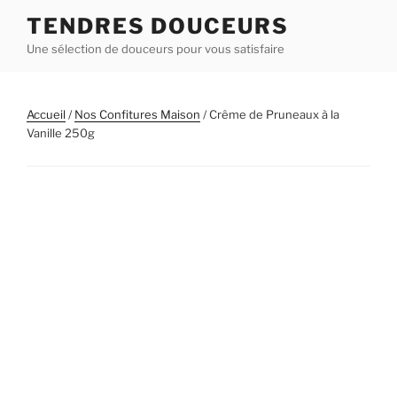
Aller
TENDRES DOUCEURS
au
Une sélection de douceurs pour vous satisfaire
contenu
principal
Accueil
/
Nos Confitures Maison
/ Crême de Pruneaux à la
Vanille 250g